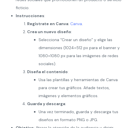
ficticio.
Instrucciones
:
Regístrate en Canva
:
Canva
.
Crea un nuevo diseño
:
Selecciona “Crear un diseño” y elige las
dimensiones (1024×512 px para el banner y
1080×1080 px para las imágenes de redes
sociales).
Diseña el contenido
:
Usa las plantillas y herramientas de Canva
para crear tus gráficos. Añade textos,
imágenes y elementos gráficos.
Guarda y descarga
:
Una vez terminado, guarda y descarga tus
diseños en formato PNG o JPG.
Objetivo
: Atraer la atención de la audiencia y dirigir