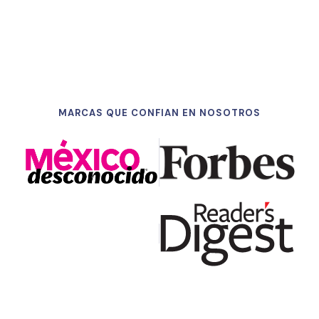
MARCAS QUE CONFIAN EN NOSOTROS