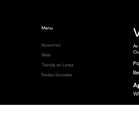
V
Menu
Nosotros
Av
Ci
Web
Po
Tienda en Línea
Re
Redes Sociales
A
Wh